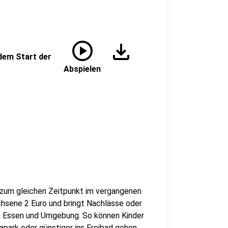
play_circle
download
dem Start der
Abspielen
 zum gleichen Zeitpunkt im vergangenen
achsene 2 Euro und bringt Nachlässe oder
 in Essen und Umgebung. So können Kinder
apark oder günstiger ins Freibad gehen.