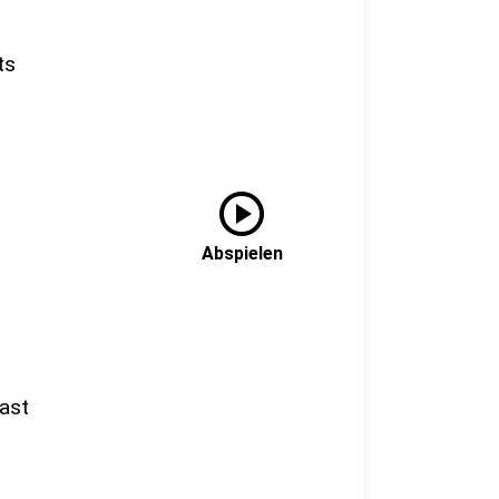
ts
play_circle
Abspielen
ast