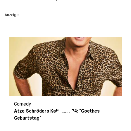
Anzeige
Comedy
play_circle
Atze Schröders Kaltstart 24: "Goethes
Geburtstag"