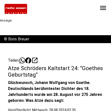
menu
Anzeige
©
Boris Breuer
open_in_new
Teilen:
Atze Schröders Kaltstart 24: "Goethes
Geburtstag"
Glückwunsch, Johann Wolfgang von Goethe.
Deutschlands berühmtester Dichter des 18.
Jahrhunderts wurde am 28. August vor 275 Jahren
geboren. Was Atze dazu sagt:
Veröffentlicht: Mittwoch, 28.08.2024 02:35