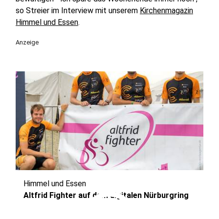
so Streier im Interview mit unserem
Kirchenmagazin
Himmel und Essen
.
Anzeige
Himmel und Essen
play_circle
Altfrid Fighter auf dem digitalen Nürburgring