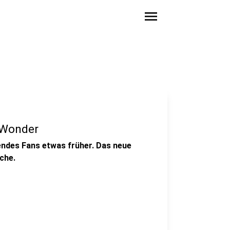
menu
 Wonder
endes Fans etwas früher. Das neue
che.