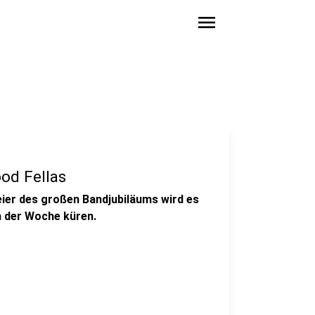
menu
ood Fellas
Feier des großen Bandjubiläums wird es
m der Woche küren.